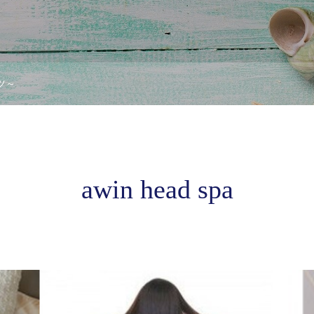
ツ～
awin head spa