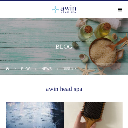
BLOG
BLOG
NEWS
雨降り＊
awin head spa