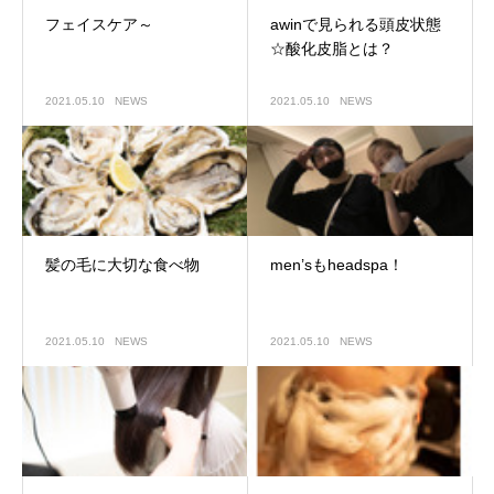
フェイスケア～
awinで見られる頭皮状態
☆酸化皮脂とは？
2021.05.10
NEWS
2021.05.10
NEWS
髪の毛に大切な食べ物
men’sもheadspa！
2021.05.10
NEWS
2021.05.10
NEWS