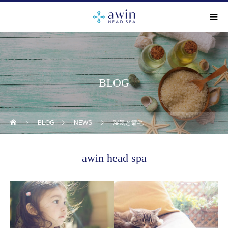
BLOG
BLOG
NEWS
湿気と癖毛
awin head spa