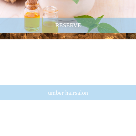
RESERVE
umber hairsalon