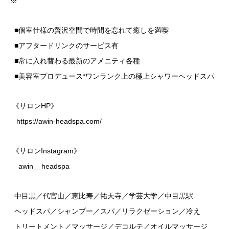
※
■個室仕様の贅沢空間で時間を忘れて癒しを満喫
■アフタードリンクのサービス有
■常に入れ替わる最新のアメニティ各種
■美容室プロデュース*ワンランク上の極上シャワーヘッドスパ
《サロンHP》
https://awin-headspa.com/
《サロンInstagram》
awin__headspa
中目黒／代官山／恵比寿／祐天寺／学芸大学／中目黒駅
ヘッドスパ／シャンプー／スパ／リラクゼーション／冷え
トリートメント／マッサージ／デコルテ／オイルマッサージ