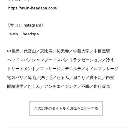
https://awin-headspa.com/
《サロンInstagram》
awin__headspa
中目黒／代官山／恵比寿／祐天寺／学芸大学／中目黒駅
ヘッドスパ／シャンプー／スパ／リラクゼーション／冷え
トリートメント／マッサージ／デコルテ／オイルマッサージ
電気バリ／薄毛／抜け毛／たるみ／肩こり／寝不足／白髪
眼精疲労／むくみ／アンチエイジング／不眠／血行促進
この記事のタイトルとURLをコピーする