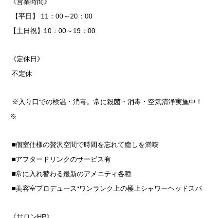
《営業時間》
【平日】 11：00～20：00
【土日祝】10：00～19：00
《定休日》
不定休
※入り口での検温・消毒。常に殺菌・消毒・空気清浄実施中！
※
■個室仕様の贅沢空間で時間を忘れて癒しを満喫
■アフタードリンクのサービス有
■常に入れ替わる最新のアメニティ各種
■美容室プロデュース*ワンランク上の極上シャワーヘッドスパ
《サロンHP》