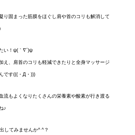
凝り固まった筋膜をほぐし肩や首のコリも解消して
)
！ψ(｀∇´)ψ
加え、肩首のコリも軽減できたりと全身マッサージ
(((・Д・)))
血流もよくなりたくさんの栄養素や酸素が行き渡る
ね♪
出してみませんか^ ^？