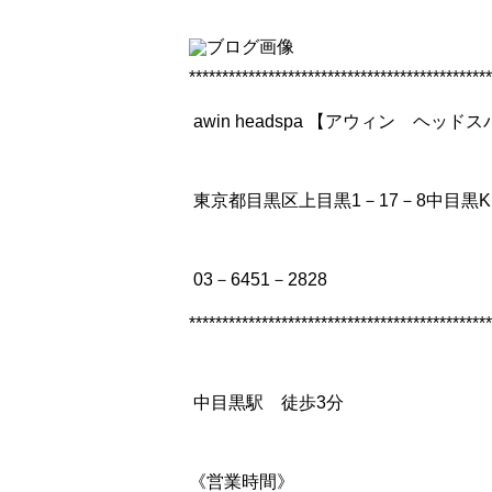
**********************************************
awin headspa 【アウィ
東京都目黒区上目黒1－17－8中目黒K
03－6451－2828
**********************************************
中目黒駅 徒歩3分
《営業時間》