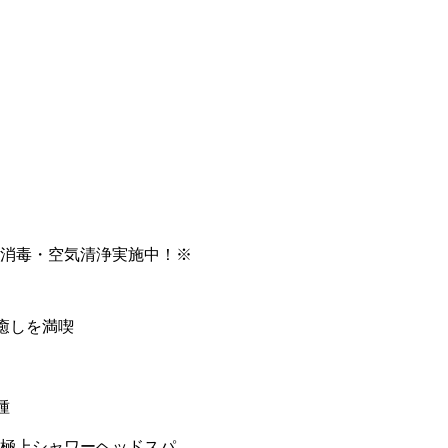
消毒・空気清浄実施中！※
癒しを満喫
種
の極上シャワーヘッドスパ