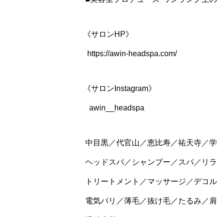
《サロンHP》
https://awin-headspa.com/
《サロンInstagram》
awin__headspa
中目黒／代官山／恵比寿／祐天寺／学
ヘッドスパ／シャンプー／スパ／リラ
トリートメント／マッサージ／デコル
電気バリ／薄毛／抜け毛／たるみ／肩