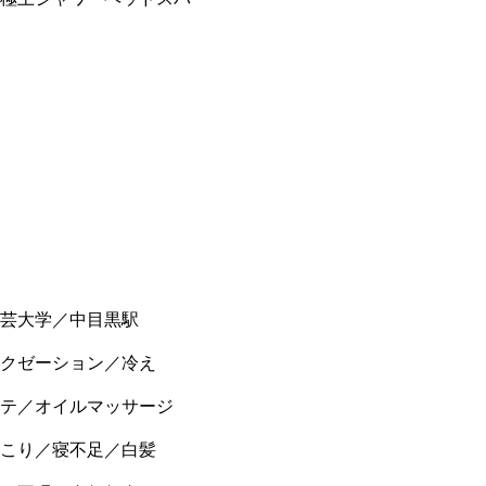
芸大学／中目黒駅
クゼーション／冷え
テ／オイルマッサージ
こり／寝不足／白髪