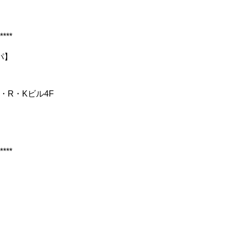
****
ン ヘッドスパ】
・R・Kビル4F
****