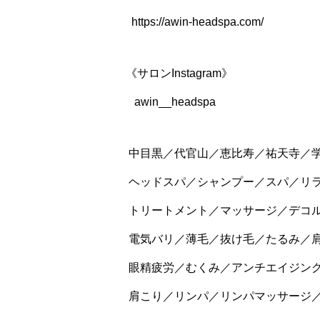
https://awin-headspa.com/
《サロンInstagram》
awin__headspa
中目黒／代官山／恵比寿／祐天寺／
ヘッドスパ／シャンプー／スパ／リ
トリートメント／マッサージ／デコ
電気バリ／薄毛／抜け毛／たるみ／
眼精疲労／むくみ／アンチエイジン
肩こり／リンパ／リンパマッサージ