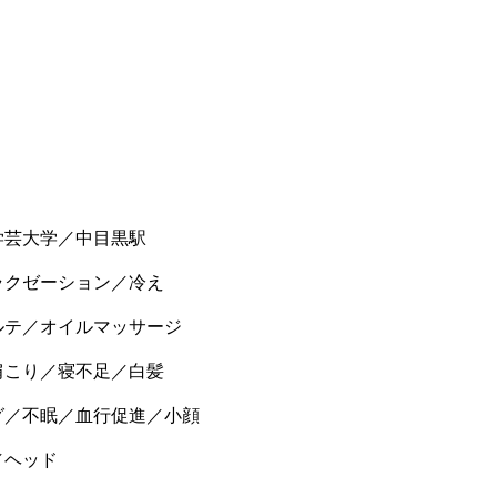
学芸大学／中目黒駅
ラクゼーション／冷え
ルテ／オイルマッサージ
肩こり／寝不足／白髪
グ／不眠／血行促進／小顔
／ヘッド