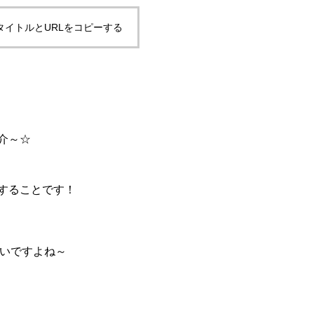
タイトルとURLをコピーする
介～☆
することです！
思いですよね～