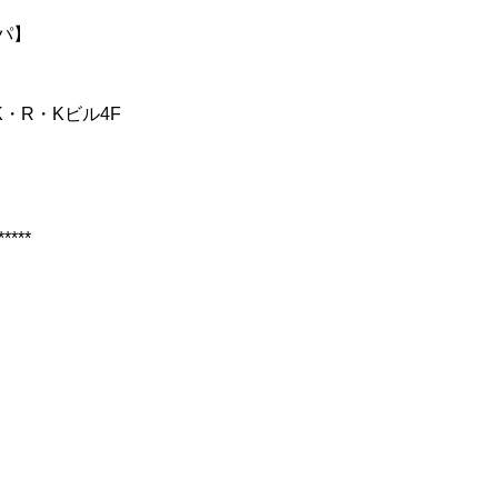
ン ヘッドスパ】
・R・Kビル4F
*****