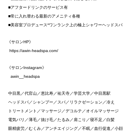
■アフタードリンクのサービス有
■常に入れ替わる最新のアメニティ各種
■美容室プロデュース*ワンランク上の極上シャワーヘッドスパ
《サロンHP》
https://awin-headspa.com/
《サロンInstagram》
awin__headspa
中目黒／代官山／恵比寿／祐天寺／学芸大学／中目黒駅
ヘッドスパ／シャンプー／スパ／リラクゼーション／冷え
トリートメント／マッサージ／デコルテ／オイルマッサージ
電気バリ／薄毛／抜け毛／たるみ／肩こり／寝不足／白髪
眼精疲労／むくみ／アンチエイジング／不眠／血行促進／小顔