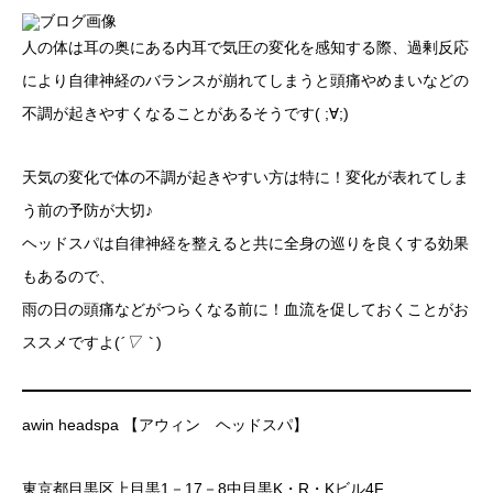
人の体は耳の奥にある内耳で気圧の変化を感知する際、過剰反応
により自律神経のバランスが崩れてしまうと頭痛やめまいなどの
不調が起きやすくなることがあるそうです( ;∀;)
天気の変化で体の不調が起きやすい方は特に！変化が表れてしま
う前の予防が大切♪
ヘッドスパは自律神経を整えると共に全身の巡りを良くする効果
もあるので、
雨の日の頭痛などがつらくなる前に！血流を促しておくことがお
ススメですよ(
´▽｀
)
awin headspa 【アウィン ヘッドスパ】
東京都目黒区上目黒1－17－8中目黒K・R・Kビル4F