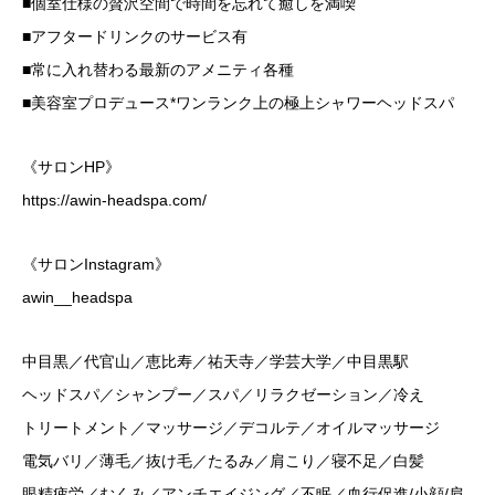
■個室仕様の贅沢空間で時間を忘れて癒しを満喫
■アフタードリンクのサービス有
■常に入れ替わる最新のアメニティ各種
■美容室プロデュース*ワンランク上の極上シャワーヘッドスパ
《サロンHP》
https://awin-headspa.com/
《サロンInstagram》
awin__headspa
中目黒／代官山／恵比寿／祐天寺／学芸大学／中目黒駅
ヘッドスパ／シャンプー／スパ／リラクゼーション／冷え
トリートメント／マッサージ／デコルテ／オイルマッサージ
電気バリ／薄毛／抜け毛／たるみ／肩こり／寝不足／白髪
眼精疲労／むくみ／アンチエイジング／不眠／血行促進/小顔/肩