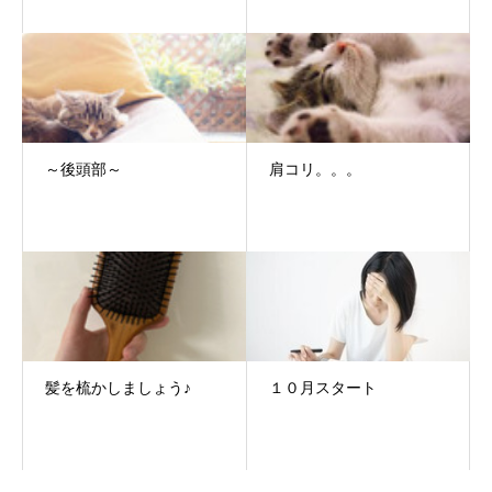
～後頭部～
肩コリ。。。
髪を梳かしましょう♪
１０月スタート