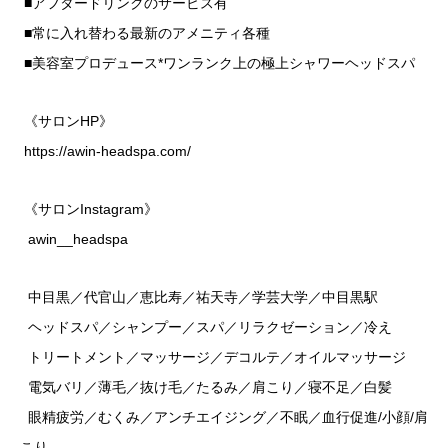
■アフタードリンクのサービス有
■常に入れ替わる最新のアメニティ各種
■美容室プロデュース*ワンランク上の極上シャワーヘッドスパ
《サロンHP》
https://awin-headspa.com/
《サロンInstagram》
awin__headspa
中目黒／代官山／恵比寿／祐天寺／学芸大学／中目黒駅
ヘッドスパ／シャンプー／スパ／リラクゼーション／冷え
トリートメント／マッサージ／デコルテ／オイルマッサージ
電気バリ／薄毛／抜け毛／たるみ／肩こり／寝不足／白髪
眼精疲労／むくみ／アンチエイジング／不眠／血行促進/小顔/肩
こり